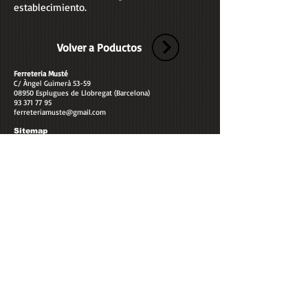
establecimiento.
Volver a Poductos
Ferreteria Musté
C/ Àngel Guimerà 53-59
08950 Esplugues de Llobregat (Barcelona)
93 371 77 95
ferreteriamuste@gmail.com
Sitemap
Home
Productos
Blog
Quiénes somos
Contacto
Ferreteria Musté es una ferreteria en Esplugues de
Llobregat dedicada al menaje y hogar y a la ferretería
industrial. Productos de ferretería en el Baix Llobregat.
Copyright © 2022 Ferreteria Musté. All rights reserved.