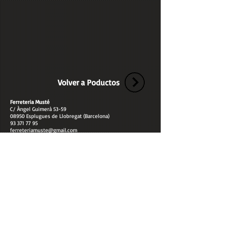
Volver a Poductos
Ferreteria Musté
C/ Àngel Guimerà 53-59
08950 Esplugues de Llobregat (Barcelona)
93 371 77 95
ferreteriamuste@gmail.com
Sitemap
Home
Productos
Blog
Quiénes somos
Contacto
Ferreteria Musté es una ferreteria en Esplugues de
Llobregat dedicada al menaje y hogar y a la ferretería
industrial. Productos de ferretería en el Baix Llobregat.