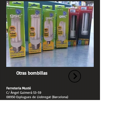
Otras bombillas
Ferreteria Musté
C/ Àngel Guimerà 53-59
08950 Esplugues de Llobregat (Barcelona)
93 371 77 95
ferreteriamuste@gmail.com
Sitemap
Home
Productos
Blog
Quiénes somos